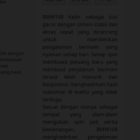
lan
BMW108 hadir sebagai slot
gacor dengan sistem stabil dan
akses cepat yang dirancang
untuk memberikan
pengalaman bermain yang
2026 dengan
nyaman setiap hari. Setiap spin
 permainan
membawa peluang baru yang
aman
membuat perjalanan bermain
uang hasil
terasa lebih menarik dan
berpotensi menghadirkan hasil
maksimal di waktu yang tidak
terduga.
Sesuai dengan visinya sebagai
tempat yang diam-diam
mengubah spin jadi cerita
kemenangan, BMW108
menghadirkan pengalaman