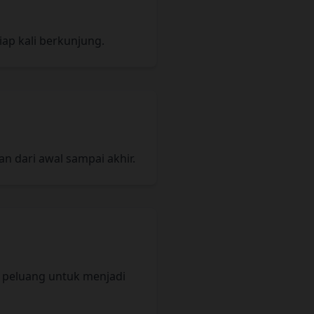
ap kali berkunjung.
n dari awal sampai akhir.
a peluang untuk menjadi