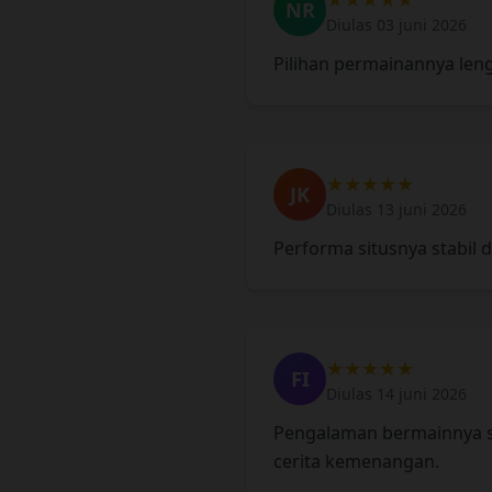
NR
Diulas 03 juni 2026
Pilihan permainannya leng
★★★★★
JK
Diulas 13 juni 2026
Performa situsnya stabil 
★★★★★
FI
Diulas 14 juni 2026
Pengalaman bermainnya se
cerita kemenangan.