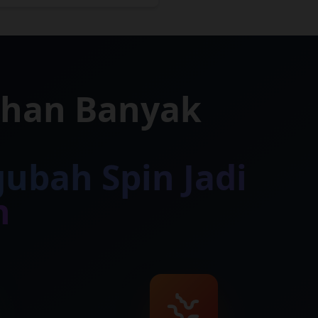
ihan Banyak
ubah Spin Jadi
n