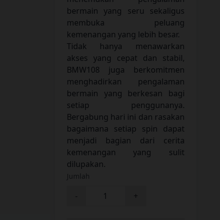
bermain yang seru sekaligus
membuka peluang
kemenangan yang lebih besar.
Tidak hanya menawarkan
akses yang cepat dan stabil,
BMW108 juga berkomitmen
menghadirkan pengalaman
bermain yang berkesan bagi
setiap penggunanya.
Bergabung hari ini dan rasakan
bagaimana setiap spin dapat
menjadi bagian dari cerita
kemenangan yang sulit
dilupakan.
Jumlah
-
+