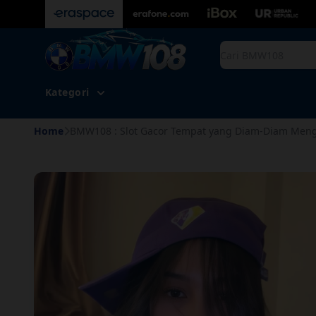
Kategori
Home
BMW108 : Slot Gacor Tempat yang Diam-Diam Meng