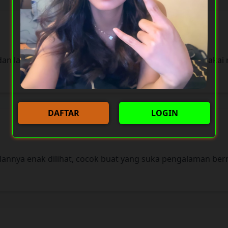
 dan lancar, tampilannya simpel banget jadi nyaman dipaka
DAFTAR
LOGIN
lannya enak dilihat, cocok buat yang suka pengalaman be