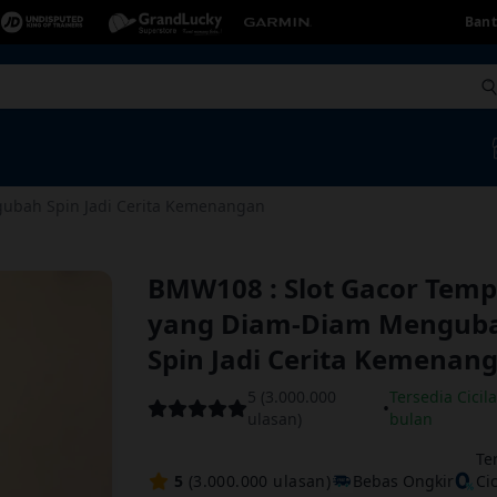
Ban
ubah Spin Jadi Cerita Kemenangan
BMW108 : Slot Gacor Temp
yang Diam-Diam Mengub
Spin Jadi Cerita Kemenan
5 (3.000.000
Tersedia Cicil
•
ulasan)
bulan
Te
5
(3.000.000 ulasan)
Bebas Ongkir
Ci