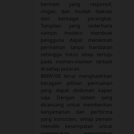
bermain yang responsif,
ringan, dan mudah diakses
dari berbagai perangkat.
Tampilan yang sederhana
namun modern membuat
pengguna dapat menikmati
permainan tanpa hambatan
sehingga fokus tetap tertuju
pada momen-momen terbaik
di setiap putaran.
BMW108 terus menghadirkan
beragam pilihan permainan
yang dapat dinikmati kapan
saja. Dengan sistem yang
dirancang untuk memberikan
kenyamanan dan performa
yang konsisten, setiap pemain
memiliki kesempatan untuk
menemukan pengalaman