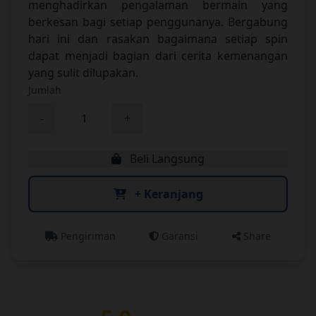
menghadirkan pengalaman bermain yang
berkesan bagi setiap penggunanya. Bergabung
hari ini dan rasakan bagaimana setiap spin
dapat menjadi bagian dari cerita kemenangan
yang sulit dilupakan.
Jumlah
-
+
Beli Langsung
+ Keranjang
Pengiriman
Garansi
Share