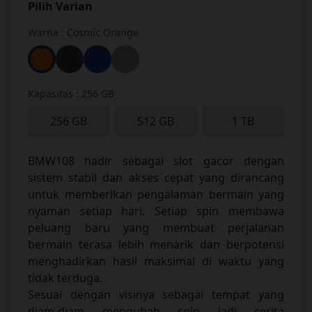
Pilih Varian
Warna : Cosmic Orange
Kapasitas : 256 GB
256 GB
512 GB
1 TB
BMW108 hadir sebagai slot gacor dengan
sistem stabil dan akses cepat yang dirancang
untuk memberikan pengalaman bermain yang
nyaman setiap hari. Setiap spin membawa
peluang baru yang membuat perjalanan
bermain terasa lebih menarik dan berpotensi
menghadirkan hasil maksimal di waktu yang
tidak terduga.
Sesuai dengan visinya sebagai tempat yang
diam-diam mengubah spin jadi cerita