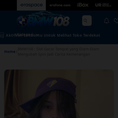
Kategori
Aktifkan Lokasimu Untuk Melihat Toko Terdekat
BMW108 : Slot Gacor Tempat yang Diam-Diam
Home
Mengubah Spin Jadi Cerita Kemenangan