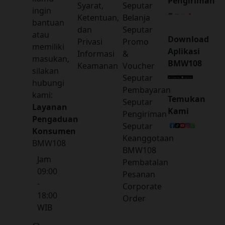
Pengiriman
Syarat,
Seputar
ingin
Ketentuan,
Belanja
bantuan
dan
Seputar
atau
Download
Privasi
Promo
memiliki
Aplikasi
Informasi
&
masukan,
BMW108
Keamanan
Voucher
silakan
Seputar
hubungi
Pembayaran
kami:
Temukan
Seputar
Layanan
Kami
Pengiriman
Pengaduan
Seputar
Konsumen
Keanggotaan
BMW108
BMW108
Jam
Pembatalan
09:00
Pesanan
-
Corporate
18:00
Order
WIB