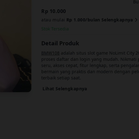
Bu
Rp 10.000
atau mulai
Rp 1.000/bulan
Selengkapnya
Stok Tersedia
Detail Produk
BMW108
adalah situs slot game NoLimit City 
proses daftar dan login yang mudah. Nikmati
seru, akses cepat, fitur lengkap, serta pengal
bermain yang praktis dan modern dengan pel
terbaik setiap saat.
Lihat Selengkapnya
Isi Kotak :
• iPhone dengan iOS 26.
• Kabel USB-C ke USB-C.
• Buku Manual dan dokumentasi lain.