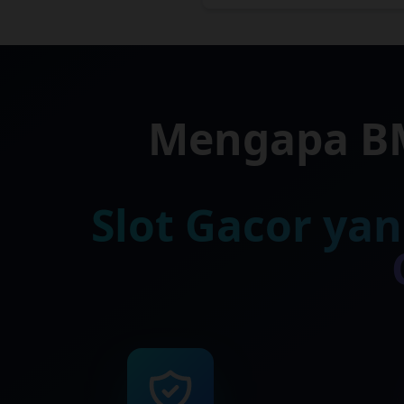
Mengapa BM
Slot Gacor ya