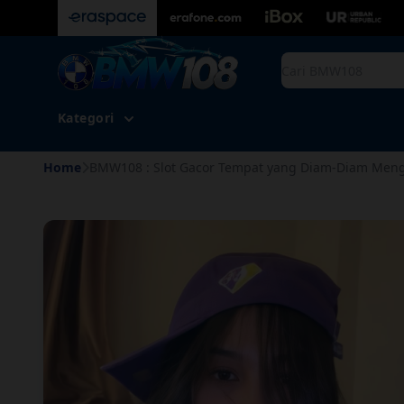
Kategori
Home
BMW108 : Slot Gacor Tempat yang Diam-Diam Meng