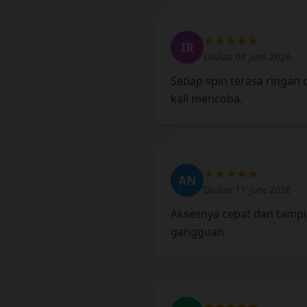
★★★★★
IR
Diulas 08 juni 2026
Setiap spin terasa ringan
kali mencoba.
★★★★★
AN
Diulas 11 juni 2026
Aksesnya cepat dan tampi
gangguan.
★★★★★