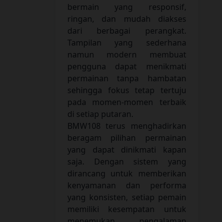
bermain yang responsif,
ringan, dan mudah diakses
dari berbagai perangkat.
Tampilan yang sederhana
namun modern membuat
pengguna dapat menikmati
permainan tanpa hambatan
sehingga fokus tetap tertuju
pada momen-momen terbaik
di setiap putaran.
BMW108 terus menghadirkan
beragam pilihan permainan
yang dapat dinikmati kapan
saja. Dengan sistem yang
dirancang untuk memberikan
kenyamanan dan performa
yang konsisten, setiap pemain
memiliki kesempatan untuk
menemukan pengalaman