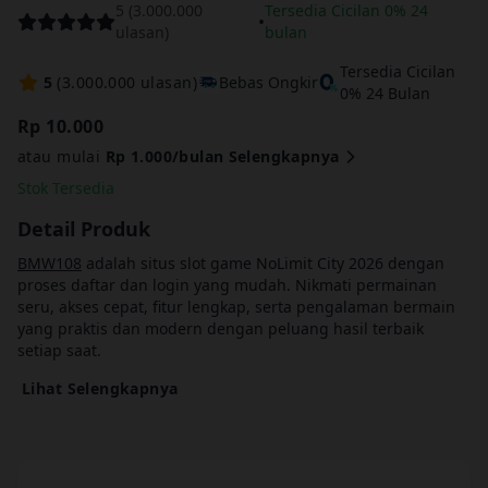
5 (3.000.000
Tersedia Cicilan 0% 24
•
ulasan)
bulan
Tersedia Cicilan
5
(3.000.000 ulasan)
Bebas Ongkir
0% 24 Bulan
Rp 10.000
atau mulai
Rp 1.000/bulan
Selengkapnya
Stok Tersedia
Detail Produk
BMW108
adalah situs slot game NoLimit City 2026 dengan
proses daftar dan login yang mudah. Nikmati permainan
seru, akses cepat, fitur lengkap, serta pengalaman bermain
yang praktis dan modern dengan peluang hasil terbaik
setiap saat.
Lihat Selengkapnya
Isi Kotak :
• iPhone dengan iOS 26.
• Kabel USB-C ke USB-C.
• Buku Manual dan dokumentasi lain.