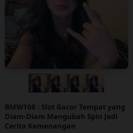
BMW108 : Slot Gacor Tempat yang
Diam-Diam Mengubah Spin Jadi
Cerita Kemenangan