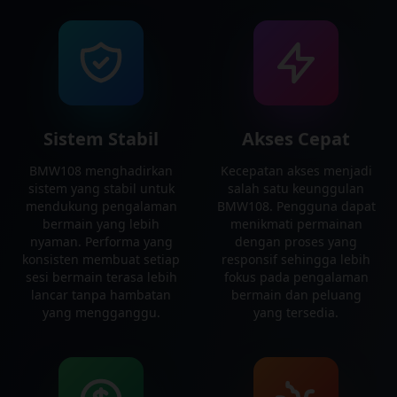
Sistem Stabil
Akses Cepat
BMW108 menghadirkan
Kecepatan akses menjadi
sistem yang stabil untuk
salah satu keunggulan
mendukung pengalaman
BMW108. Pengguna dapat
bermain yang lebih
menikmati permainan
nyaman. Performa yang
dengan proses yang
konsisten membuat setiap
responsif sehingga lebih
sesi bermain terasa lebih
fokus pada pengalaman
lancar tanpa hambatan
bermain dan peluang
yang mengganggu.
yang tersedia.