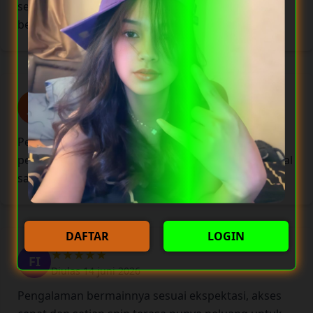
sesuatu yang menarik untuk dicoba setiap kali
berkunjung.
★★★★★
JK
Diulas 13 juni 2026
Performa situsnya stabil dan responsif, bikin
pengalaman bermain terasa lebih nyaman dari awal
sampai akhir.
DAFTAR
LOGIN
★★★★★
FI
Diulas 14 juni 2026
Pengalaman bermainnya sesuai ekspektasi, akses