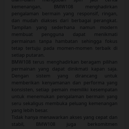
kemenangan, BMW108 menghadirkan
pengalaman bermain yang responsif, ringan,
dan mudah diakses dari berbagai perangkat.
Tampilan yang sederhana namun modern
membuat pengguna dapat menikmati
permainan tanpa hambatan sehingga fokus
tetap tertuju pada momen-momen terbaik di
setiap putaran.
BMW108 terus menghadirkan beragam pilihan
permainan yang dapat dinikmati kapan saja.
Dengan sistem yang dirancang untuk
memberikan kenyamanan dan performa yang
konsisten, setiap pemain memiliki kesempatan
untuk menemukan pengalaman bermain yang
seru sekaligus membuka peluang kemenangan
yang lebih besar.
Tidak hanya menawarkan akses yang cepat dan
stabil, BMW108 juga berkomitmen