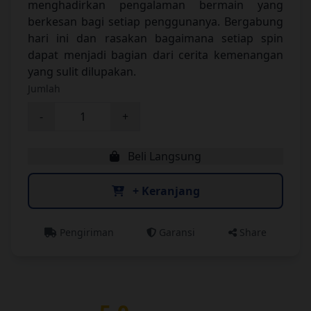
menghadirkan pengalaman bermain yang
berkesan bagi setiap penggunanya. Bergabung
hari ini dan rasakan bagaimana setiap spin
dapat menjadi bagian dari cerita kemenangan
yang sulit dilupakan.
Jumlah
-
+
Beli Langsung
+ Keranjang
Pengiriman
Garansi
Share