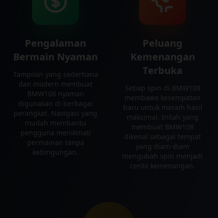
Pengalaman
Peluang
Bermain Nyaman
Kemenangan
Terbuka
Tampilan yang sederhana
dan modern membuat
Setiap spin di BMW108
BMW108 nyaman
membawa kesempatan
digunakan di berbagai
baru untuk meraih hasil
perangkat. Navigasi yang
maksimal. Inilah yang
mudah membantu
membuat BMW108
pengguna menikmati
dikenal sebagai tempat
permainan tanpa
yang diam-diam
kebingungan.
mengubah spin menjadi
cerita kemenangan.