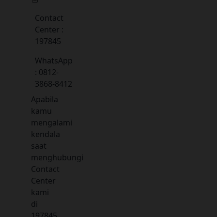
Contact
Center :
197845
WhatsApp
: 0812-
3868-8412
Apabila
kamu
mengalami
kendala
saat
menghubungi
Contact
Center
kami
di
197845,