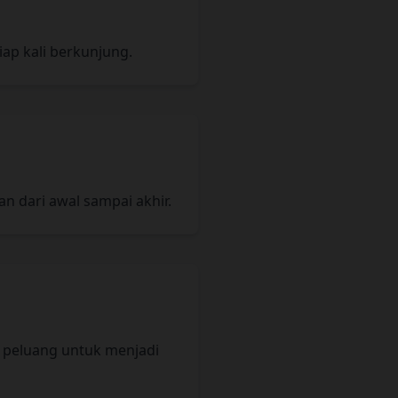
ap kali berkunjung.
n dari awal sampai akhir.
a peluang untuk menjadi