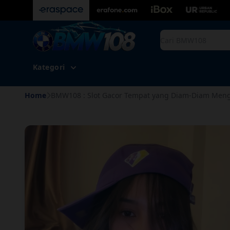
Kategori
Home
BMW108 : Slot Gacor Tempat yang Diam-Diam Meng