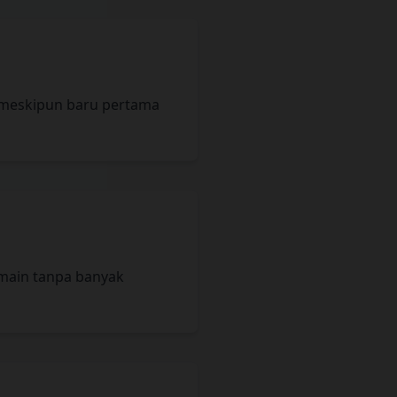
i meskipun baru pertama
rmain tanpa banyak