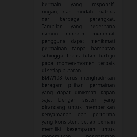
bermain yang responsif,
ringan, dan mudah diakses
dari berbagai perangkat.
Tampilan yang sederhana
namun modern membuat
pengguna dapat menikmati
permainan tanpa hambatan
sehingga fokus tetap tertuju
pada momen-momen terbaik
di setiap putaran.
BMW108 terus menghadirkan
beragam pilihan permainan
yang dapat dinikmati kapan
saja. Dengan sistem yang
dirancang untuk memberikan
kenyamanan dan performa
yang konsisten, setiap pemain
memiliki kesempatan untuk
menemukan pengalaman