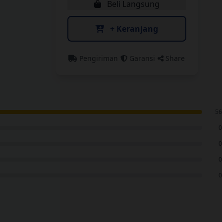
Beli Langsung
+ Keranjang
Pengiriman
Garansi
Share
56
0
0
0
0