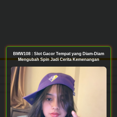
BMW108 : Slot Gacor Tempat yang Diam-Diam
Mengubah Spin Jadi Cerita Kemenangan
Tentang Member BMW108