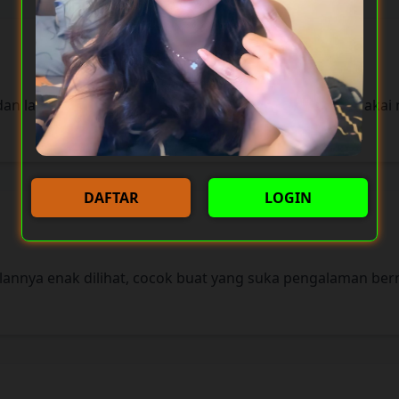
 dan lancar, tampilannya simpel banget jadi nyaman dipaka
DAFTAR
LOGIN
lannya enak dilihat, cocok buat yang suka pengalaman be