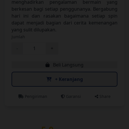
menghadirkan pengalaman bermain yang
berkesan bagi setiap penggunanya. Bergabung
hari ini dan rasakan bagaimana setiap spin
dapat menjadi bagian dari cerita kemenangan
yang sulit dilupakan.
Jumlah
-
+
Beli Langsung
+ Keranjang
Pengiriman
Garansi
Share